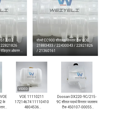
0517007
वोल्वो EC900 शीतलक विस्तार टैंक VOE
 22821826
21883433 / 22430043 / 22821826
ेडिएटर ओवरफ्लो
/ 21360161
VIDEO
 VOE
VOE 11110211
Doosan DX220-9C/215-
 के
17214674 11110410
9C शीतल पदार्थ विस्तार जलाशय
्तार
4804536
टैंक 450107-00055
EC210B/240B/290B के
450107-00055B