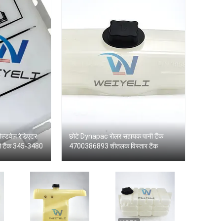
ोल्डवेल रेडिएटर
छोटे Dynapac रोलर सहायक पानी टैंक
री टैंक 345-3480
4700386893 शीतलक विस्तार टैंक