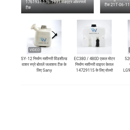
1761931 176-1931 रेडिएटर ओवरफ्लो
टैंक 21T-06-113
टैंक
VIDEO
SY-12 निर्माण मशीनरी विंडशील्ड
EC380 / 480D एकल मोटर
52
वाशर स्प्रे बोतलें जलाशय टैंक के
निर्माण मशीनरी वाइपर केतल
लिए Sany
14729115 के लिए वोल्वो
LG9
वि