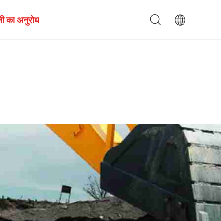
ी का अनुरोध
ायक केतली