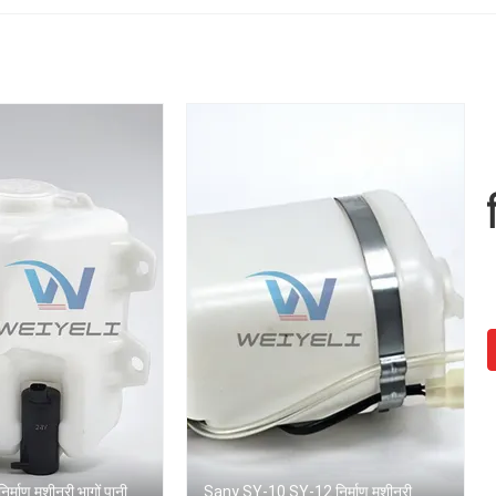
सहायक जल टैंक
िर्माण मशीनरी भागों पानी
Sany SY-10 SY-12 निर्माण मशीनरी