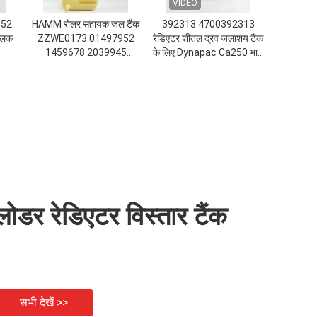
VIDEO
952
HAMM रोलर सहायक जल टैंक
392313 4700392313
तलक
ZZWE0173 01497952
रेडिएटर शीतल द्रव जलाशय टैंक
1459678 2039945
के लिए Dynapac Ca250 भारी
2091485 2400921
उपकरण
लोडर रेडिएटर विस्तार टैंक
सभी देखें >>