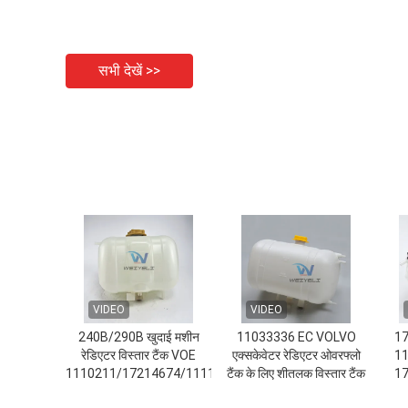
सभी देखें >>
VIDEO
VIDEO
240B/290B खुदाई मशीन
11033336 EC VOLVO
17
रेडिएटर विस्तार टैंक VOE
एक्सकेवेटर रेडिएटर ओवरफ्लो
11
1110211/17214674/11110410/4804536
टैंक के लिए शीतलक विस्तार टैंक
17
2