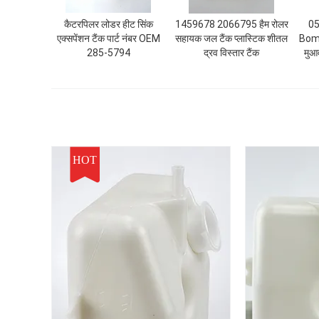
कैटरपिलर लोडर हीट सिंक
1459678 2066795 हैम रोलर
05
एक्सपेंशन टैंक पार्ट नंबर OEM
सहायक जल टैंक प्लास्टिक शीतल
Bom
285-5794
द्रव विस्तार टैंक
मुआ
HOT