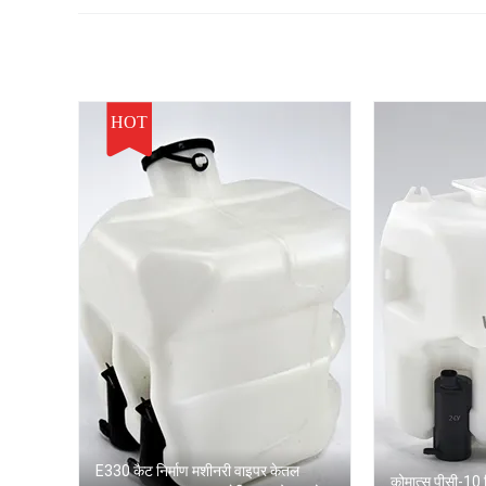
HOT
E330 कैट निर्माण मशीनरी वाइपर केतल
कोमात्सु पीसी-10 न