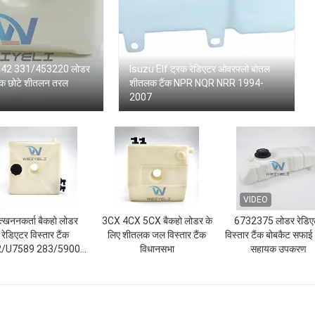
842 331/453220 लोडर
Isuzu Elf ट्रक रेडिएटर ओवरफ्लो बोतल
टैंक छोटे शीतलन तरल
शीतलक टैंक NPR NQR NRR 1994-
2007
VIDEO
त्खननकर्ता बैकहो लोडर
3CX 4CX 5CX बैकहो लोडर के
6732375 लोडर रेडिए
रेडिएटर विस्तार टैंक
लिए शीतलक जल विस्तार टैंक
विस्तार टैंक बोबकैट सफाई
2/U7589 283/59008
विधानसभा
सहायक उपकरण
3CX 4CX 5CX