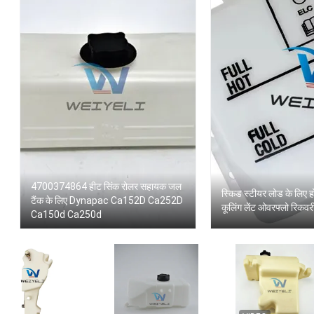
4700374864 हीट सिंक रोलर सहायक जल
स्किड स्टीयर लोड के लिए ह
टैंक के लिए Dynapac Ca152D Ca252D
कूलिंग लेंट ओवरफ्लो रिकव
Ca150d Ca250d