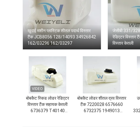
खुदाई मशीन प्लास्टिक शीतल पदार्थ विस्तार
जेसीबी 331/32
टैंक JCB8056 128/14093 34926842
रेडिएटर विस्तार 
162/03296 162/03297
विस्तार केतली
VIDEO
बोबकैट स्किड लोडर रेडिएटर
बोबकैट लोडर शीतल द्रव विस्तार
उ
विस्तार टैंक सहायक केतली
टैंक 7220028 6576660
6736379 T40140
6732375 1949013
33
T40180 TL360
1800825 1755965
2401669