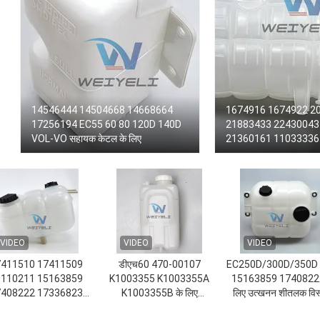
14546444 14504668 14668664
1674916 1674922 2
17256194 EC55 60 80 120D 140D
21883433 22430043
VOL-VO सहायक केटल के लिए
21360161 11033336 र
बॉक्स
VIDEO
VIDEO
VIDEO
411510 17411509
डीएच60 470-00107
EC250D/300D/350D
110211 15163859
K1003355 K1003355A
15163859 17408222
408222 17336823
K1003355B के लिए
लिए उत्खनन शीतलक विस
0880612 1675922
Daewoo शीतलक विस्तार टैंक
टैंक