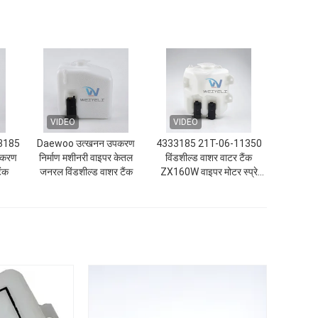
VIDEO
VIDEO
33185
Daewoo उत्खनन उपकरण
4333185 21T-06-11350
उपकरण
निर्माण मशीनरी वाइपर केतल
विंडशील्ड वाशर वाटर टैंक
ैंक
जनरल विंडशील्ड वाशर टैंक
ZX160W वाइपर मोटर स्प्रे
बोतल