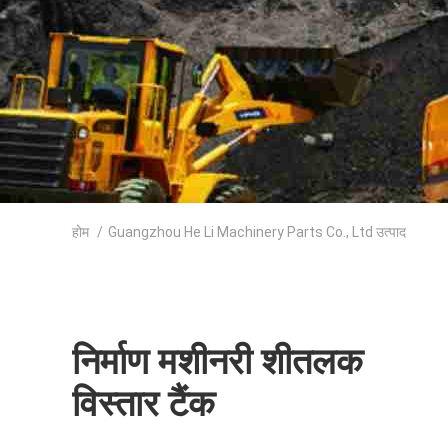
होम
/
Guangzhou He Li Machinery Parts Co., Ltd उत्पाद
निर्माण मशीनरी शीतलक
विस्तार टैंक