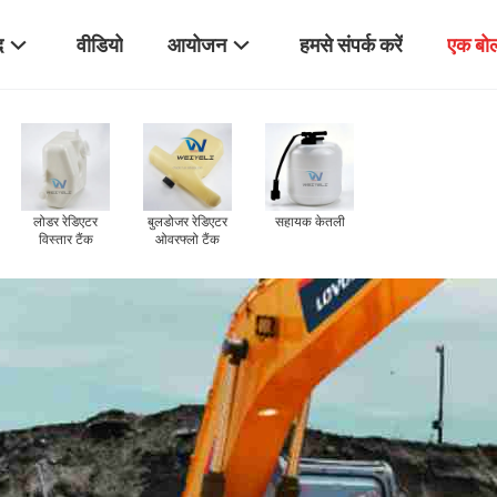
द
वीडियो
आयोजन
हमसे संपर्क करें
एक बोल
्माण मशीनरी वाइपर
रोलर सहायक जल
लोडर रेडिएटर
बुलडोजर रेडिएटर
सह
केतली
टैंक
विस्तार टैंक
ओवरफ्लो टैंक