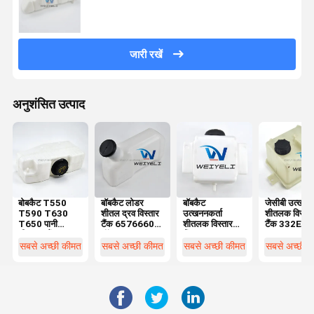
जारी रखें
अनुशंसित उत्पाद
बोबकैट T550
बॉबकैट लोडर
बॉबकैट
जेसीबी उत्खननक
T590 T630
शीतल द्रव विस्तार
उत्खननकर्ता
शीतलक विस्ता
T650 पानी
टैंक 6576660
शीतलक विस्तार
टैंक 332E9
शीतलक टैंक
मॉडल 645 653
टैंक 7286509
34690016
7220028 लोडर
732 लोडर
7286508 E32
लोडर रेडिएटर
सबसे अच्छी कीमत
सबसे अच्छी कीमत
सबसे अच्छी कीमत
सबसे अच्छी 
रेडिएटर विस्तार टैंक
रेडिएटर विस्तार टैंक
E35 E50 मॉडल
विस्तार टैंक
के लिए
के लिए