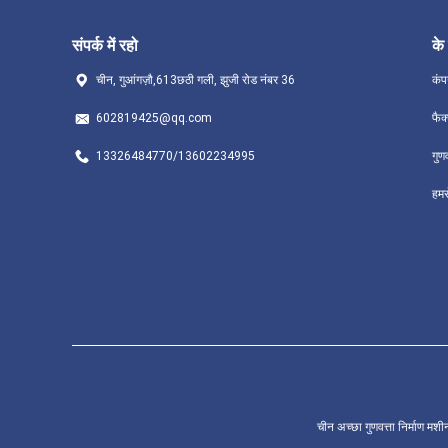
संपर्क में रहो
के 
चीन, गुआंगज़ौ,613छठी गली, झुजी रोड नंबर 36
कंप
602819425@qq.com
फैक
13326484770/13602234995
गुण
हमसे
चीन अच्छा गुणवत्ता निर्माण