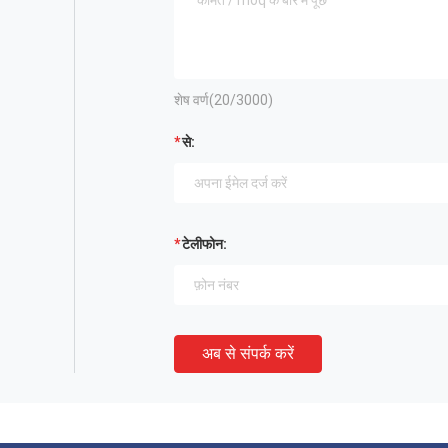
शेष वर्ण(
20
/3000)
से:
टेलीफोन:
अब से संपर्क करें