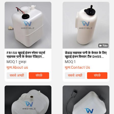
FR150 खुदाई इंजन स्पेयर पार्ट्स
डेऊऊ सहायक पानी के केतल के लिए
सहायक पानी के केतल रेडिएटर
खुदाई इंजन विस्तार टैंक DH55
ओवरफ्लो बोतल
894370-4500
MOQ:
1 टुकड़ा
MOQ:
1
मूल्य:
About us
मूल्य:
Contact Us
सबसे अच्छी
संपर्क
सबसे अच्छी
संपर्क
कीमत
कीमत