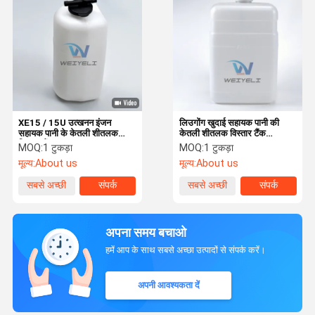
XE15 / 15U उत्खनन इंजन
लिउगोंग खुदाई सहायक पानी की
सहायक पानी के केतली शीतलक
केतली शीतलक विस्तार टैंक
विस्तार टैंक
LG920E / 926E / 936E
MOQ:
1 टुकड़ा
MOQ:
1 टुकड़ा
मूल्य:
About us
मूल्य:
About us
सबसे अच्छी
संपर्क
सबसे अच्छी
संपर्क
कीमत
कीमत
अपना समय बचाओ
हमें आप के साथ सबसे अच्छा उत्पादों से संपर्क करें।
अपनी आवश्यकता दें