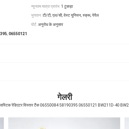
न्यूनतम मात्रा प्रारंभ:
1 टुकड़ा
भुगतान:
टी/टी, एल/सी, वेस्ट यूनियन, स्क्रू, पेपैल
पोर्ट:
अनुरोध के अनुसार
,
90395
06550121
गेलरी
 प्लास्टिक रेडिएटर विस्तार टैंक 06550084 58190395 06550121 BW211D-40 BW