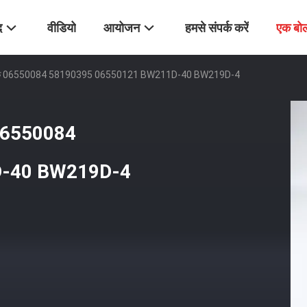
द
वीडियो
आयोजन
हमसे संपर्क करें
एक बोल
स्तार टैंक 06550084 58190395 06550121 BW211D-40 BW219D-4
ंक 06550084
D-40 BW219D-4