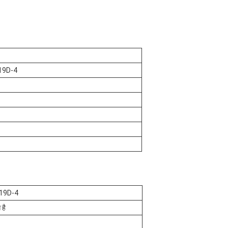
19D-4
19D-4
है