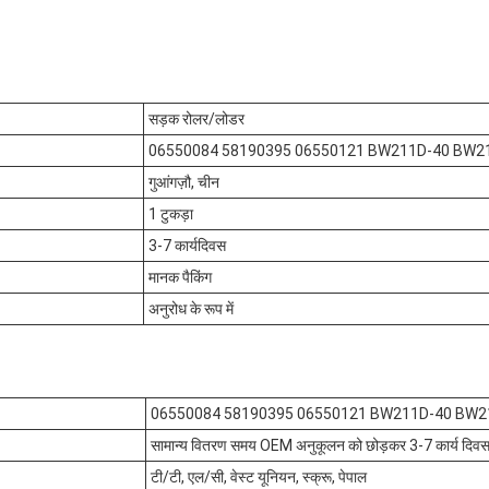
सड़क रोलर/लोडर
06550084 58190395 06550121 BW211D-40 BW2
गुआंगज़ौ, चीन
1 टुकड़ा
3-7 कार्यदिवस
मानक पैकिंग
अनुरोध के रूप में
06550084 58190395 06550121 BW211D-40 BW2
सामान्य वितरण समय OEM अनुकूलन को छोड़कर 3-7 कार्य दिवस 
टी/टी, एल/सी, वेस्ट यूनियन, स्क्रू, पेपाल