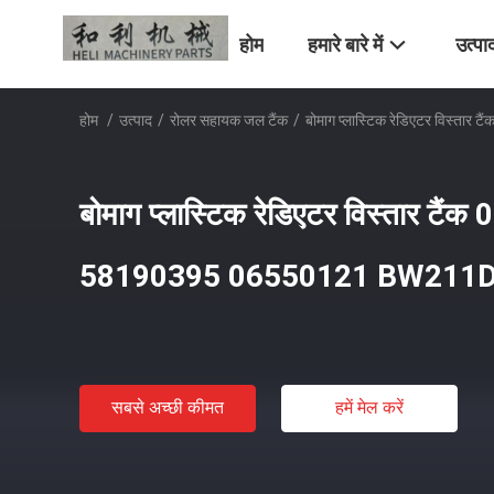
होम
हमारे बारे में
उत्पा
होम
/
उत्पाद
/
रोलर सहायक जल टैंक
/
बोमाग प्लास्टिक रेडिएटर वि
बोमाग प्लास्टिक रेडिएटर विस्तार टै
58190395 06550121 BW211
सबसे अच्छी कीमत
हमें मेल करें