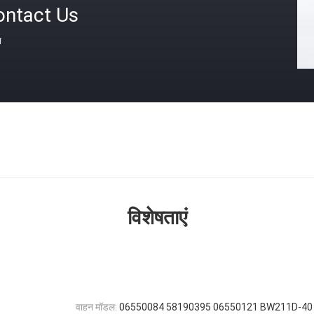
ontact Us
त
विशेषताएं
वाहन मॉडल:
06550084 58190395 06550121 BW211D-40