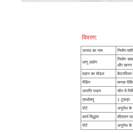
विवरण:
उत्पाद का नाम
निर्माण मश
निर्माण साम
लागू उद्योग
और खनन
वाहन का मॉडल
कैटरपिल
पैकिंग
मानक पैकि
उत्पत्ति स्थान
चीन में निर्
एमओक्यू
1 टुकड़ा
पोर्ट
अनुरोध के र
कार्य सिद्धांत
शीतलन जल 
पोर्ट
अनुरोध के र