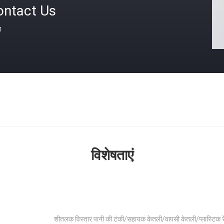
ontact Us
त
विशेषताएं
शीतलक विस्तार पानी की टंकी/सहायक केतली/वापसी केतली/प्लास्टिक र