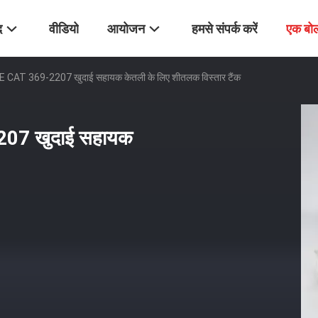
द
वीडियो
आयोजन
हमसे संपर्क करें
एक बोल
AT 369-2207 खुदाई सहायक केतली के लिए शीतलक विस्तार टैंक
07 खुदाई सहायक