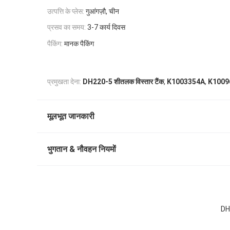
उत्पत्ति के प्लेस:
गुआंगज़ौ, चीन
प्रसव का समय:
3-7 कार्य दिवस
पैकिंग:
मानक पैकिंग
,
,
प्रमुखता देना:
DH220-5 शीतलक विस्तार टैंक
K1003354A
K1009
मूलभूत जानकारी
भुगतान & नौवहन नियमों
DH