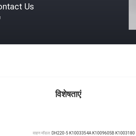
ontact Us
त
विशेषताएं
वाहन मॉडल:
DH220-5 K1003354A K1009605B K1003180